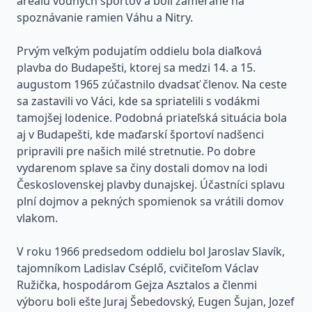
areálu vodných športov a boli zamerané na
spoznávanie ramien Váhu a Nitry.
Prvým veľkým podujatím oddielu bola diaľková
plavba do Budapešti, ktorej sa medzi 14. a 15.
augustom 1965 zúčastnilo dvadsať členov. Na ceste
sa zastavili vo Váci, kde sa spriatelili s vodákmi
tamojšej lodenice. Podobná priateľská situácia bola
aj v Budapešti, kde maďarskí športoví nadšenci
pripravili pre našich milé stretnutie. Po dobre
vydarenom splave sa činy dostali domov na lodi
Československej plavby dunajskej. Účastníci splavu
plní dojmov a pekných spomienok sa vrátili domov
vlakom.
V roku 1966 predsedom oddielu bol Jaroslav Slavík,
tajomníkom Ladislav Cséplő, cvičiteľom Václav
Ružička, hospodárom Gejza Asztalos a členmi
výboru boli ešte Juraj Šebedovský, Eugen Šujan, Jozef