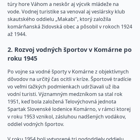
túry hore Váhom a neskôr aj výcvik mládeže na
vode. Vodnej turistike sa venoval aj veslársky klub
skautského oddielu „Makabi", ktorý založila
komárňanská židovská obec a pôsobil v rokoch 1924
až 1944.
2. Rozvoj vodných športov v Komárne po
roku 1945
Po vojne sa vodné športy v Komárne z objektívnych
dôvodov na určitý čas ocitli v kríze. Športové tradície
vo veľmi ťažkých podmienkach udržiavali už iba
vodní turisti. Významným medzníkom sa stal rok
1951, keď bola založená Telovýchovná jednota
Spartak Slovenské lodenice Komárno, v rámci ktorej
v roku 1953 vznikol, zásluhou nadšených vodákov,
oddiel vodných športov.
V roku 1954 boli vytvorené tri pododdiely oddielu