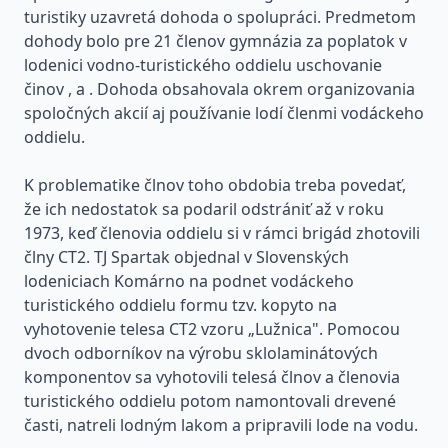
turistiky uzavretá dohoda o spolupráci. Predmetom
dohody bolo pre 21 členov gymnázia za poplatok v
lodenici vodno-turistického oddielu uschovanie
činov , a . Dohoda obsahovala okrem organizovania
spoločných akcií aj používanie lodí členmi vodáckeho
oddielu.
K problematike člnov toho obdobia treba povedať,
že ich nedostatok sa podaril odstrániť až v roku
1973, keď členovia oddielu si v rámci brigád zhotovili
člny CT2. TJ Spartak objednal v Slovenských
lodeniciach Komárno na podnet vodáckeho
turistického oddielu formu tzv. kopyto na
vyhotovenie telesa CT2 vzoru „Lužnica". Pomocou
dvoch odborníkov na výrobu sklolaminátových
komponentov sa vyhotovili telesá člnov a členovia
turistického oddielu potom namontovali drevené
časti, natreli lodným lakom a pripravili lode na vodu.