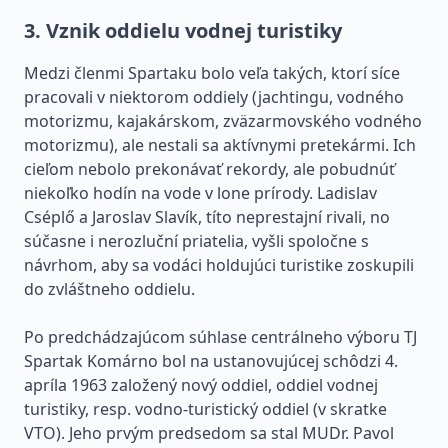
3. Vznik oddielu vodnej turistiky
Medzi členmi Spartaku bolo veľa takých, ktorí síce
pracovali v niektorom oddiely (jachtingu, vodného
motorizmu, kajakárskom, zväzarmovského vodného
motorizmu), ale nestali sa aktívnymi pretekármi. Ich
cieľom nebolo prekonávať rekordy, ale pobudnúť
niekoľko hodín na vode v lone prírody. Ladislav
Cséplő a Jaroslav Slavík, títo neprestajní rivali, no
súčasne i nerozluční priatelia, vyšli spoločne s
návrhom, aby sa vodáci holdujúci turistike zoskupili
do zvláštneho oddielu.
Po predchádzajúcom súhlase centrálneho výboru TJ
Spartak Komárno bol na ustanovujúcej schôdzi 4.
apríla 1963 založený nový oddiel, oddiel vodnej
turistiky, resp. vodno-turistický oddiel (v skratke
VTO). Jeho prvým predsedom sa stal MUDr. Pavol