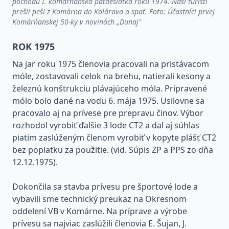
pochodu I. komárňanská päťdesiatka roku 1974. Naši turisti
prešli peši z Komárna do Kolárova a späť. Foto: Účastníci prvej
Komárňanskej 50-ky v novinách „Dunaj"
ROK 1975
Na jar roku 1975 členovia pracovali na pristávacom
móle, zostavovali celok na brehu, natierali kesony a
železnú konštrukciu plávajúceho móla. Pripravené
mólo bolo dané na vodu 6. mája 1975. Usilovne sa
pracovalo aj na prívese pre prepravu činov. Výbor
rozhodol vyrobiť ďalšie 3 lode CT2 a dal aj súhlas
piatim zaslúženým členom vyrobiť v kopyte plášť CT2
bez poplatku za použitie. (vid. Súpis ZP a PPS zo dňa
12.12.1975).
Dokončila sa stavba prívesu pre športové lode a
vybavili sme technický preukaz na Okresnom
oddelení VB v Komárne. Na príprave a výrobe
prívesu sa najviac zaslúžili členovia E. Šujan, J.