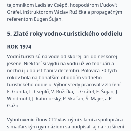
tajomníkom Ladislav Csépő, hospodárom L'udovít
Gráfel, inštruktorom Václav Ružička a propagačným
referentom Eugen Šujan.
5. Zlaté roky vodno-turistického oddielu
ROK 1974
Vodní turisti sú na vode od skorej jari do neskorej
jesene. Niektorí si vyjdú na vodu už vo februári a
nechcú ju opustiť ani v decembri. Polovica 70-tych
rokov bola najbohatším obdobím vodného
turistického oddielu. Výbor vtedy pracoval v zložení:
E. Gunda, L. Cséplő, V. Ružička, L. Gráfel, E. Šujan, J.
Windmühl, J. Ratimorský, P. Skačan, Š. Majer, a P.
Gažo.
Vyhotovenie člnov CT2 vlastnými silami a spolupráca
s maďarským gymnáziom sa podpísali aj na rozšírení