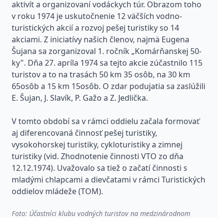
aktivít a organizovaní vodáckych túr. Obrazom toho
v roku 1974 je uskutočnenie 12 väčších vodno-
turistických akcií a rozvoj pešej turistiky so 14
akciami. Z iniciatívy našich členov, najmä Eugena
Šujana sa zorganizoval 1. ročník „Komárňanskej 50-
ky". Dňa 27. apríla 1974 sa tejto akcie zúčastnilo 115
turistov a to na trasách 50 km 35 osôb, na 30 km
65osôb a 15 km 15osôb. O zdar podujatia sa zaslúžili
E. Šujan, J. Slavík, P. Gažo a Z. Jedlička.
V tomto období sa v rámci oddielu začala formovať
aj diferencovaná činnosť pešej turistiky,
vysokohorskej turistiky, cykloturistiky a zimnej
turistiky (vid. Zhodnotenie činnosti VTO zo dňa
12.12.1974). Uvažovalo sa tiež o začatí činnosti s
mladými chlapcami a dievčatami v rámci Turistických
oddielov mládeže (TOM).
Foto: Účastníci klubu vodných turistov na medzinárodnom