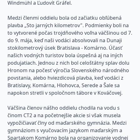
Windmühl a Ľudovít Gráfel.
Medzi členmi oddielu bola od začiatku obľúbená
plavba „Sto jarných kilometrov". Podmienky boli na
to vytvorené počas trojdňového voľna väčšinou od 7.
do 9. mája, keď naši vodáci absolvovali na Dunaji
stokilometrový úsek Bratislava - Komárno. Účasť
našich vodných turistov bola úspešná aj na iných
podujatiach. Jednou z nich bol celoštátny splav dolu
Hronom na počesť výročia Slovenského národného
povstania, alebo hviezdicová plavba, keď vodáci z
Bratislavy, Komárna, Hlohovca, Serede a Šale sa
napokon stretli v spoločnom tábore v Kováčovej.
Väčšina členov nášho oddielu chodila na vodu s
činom CT2 a na početnejšie akcie si však musela
vypožičiavať člny od maďarského gymnázia. Medzi
gymnáziom s vyučovacím jazykom maďarským a
Spartakom Komárno bola na organizovanie vodnej