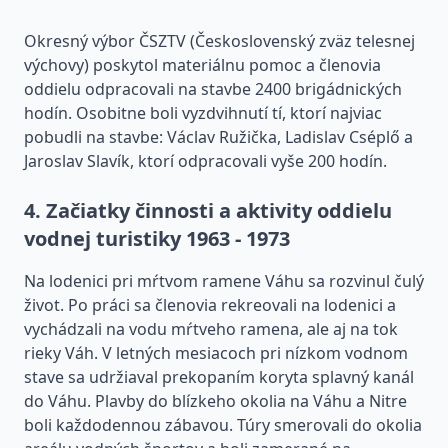
Okresný výbor ČSZTV (Československý zväz telesnej
výchovy) poskytol materiálnu pomoc a členovia
oddielu odpracovali na stavbe 2400 brigádnických
hodín. Osobitne boli vyzdvihnutí tí, ktorí najviac
pobudli na stavbe: Václav Ružička, Ladislav Cséplő a
Jaroslav Slavík, ktorí odpracovali vyše 200 hodín.
4. Začiatky činnosti a aktivity oddielu
vodnej turistiky 1963 - 1973
Na lodenici pri mŕtvom ramene Váhu sa rozvinul čulý
život. Po práci sa členovia rekreovali na lodenici a
vychádzali na vodu mŕtveho ramena, ale aj na tok
rieky Váh. V letných mesiacoch pri nízkom vodnom
stave sa udržiaval prekopaním koryta splavný kanál
do Váhu. Plavby do blízkeho okolia na Váhu a Nitre
boli každodennou zábavou. Túry smerovali do okolia