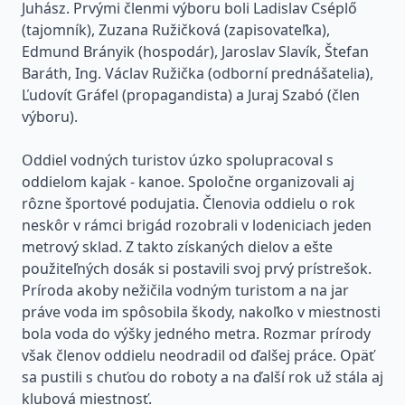
Juhász. Prvými členmi výboru boli Ladislav Cséplő
(tajomník), Zuzana Ružičková (zapisovateľka),
Edmund Brányik (hospodár), Jaroslav Slavík, Štefan
Baráth, Ing. Václav Ružička (odborní prednášatelia),
Ľudovít Gráfel (propagandista) a Juraj Szabó (člen
výboru).
Oddiel vodných turistov úzko spolupracoval s
oddielom kajak - kanoe. Spoločne organizovali aj
rôzne športové podujatia. Členovia oddielu o rok
neskôr v rámci brigád rozobrali v lodeniciach jeden
metrový sklad. Z takto získaných dielov a ešte
použiteľných dosák si postavili svoj prvý prístrešok.
Príroda akoby nežičila vodným turistom a na jar
práve voda im spôsobila škody, nakoľko v miestnosti
bola voda do výšky jedného metra. Rozmar prírody
však členov oddielu neodradil od ďalšej práce. Opäť
sa pustili s chuťou do roboty a na ďalší rok už stála aj
klubová miestnosť.