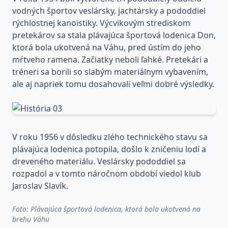
vodných športov veslársky, jachtársky a pododdiel
rýchlostnej kanoistiky. Výcvikovým strediskom
pretekárov sa stala plávajúca športová lodenica Don,
ktorá bola ukotvená na Váhu, pred ústím do jeho
mŕtveho ramena. Začiatky neboli ľahké. Pretekári a
tréneri sa borili so slabým materiálnym vybavením,
ale aj napriek tomu dosahovali veľmi dobré výsledky.
V roku 1956 v dôsledku zlého technického stavu sa
plávajúca lodenica potopila, došlo k zničeniu lodí a
dreveného materiálu. Veslársky pododdiel sa
rozpadol a v tomto náročnom období viedol klub
Jaroslav Slavík.
Foto: Plávajúca športová lodenica, ktorá bola ukotvená na
brehu Váhu