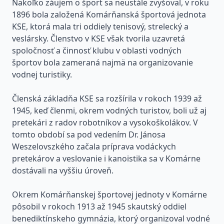
Nakoľko záujem o šport sa neustále zvyšoval, v roku
1896 bola založená Komárňanská športová jednota
KSE, ktorá mala tri oddiely tenisový, strelecký a
veslársky. Členstvo v KSE však tvorila uzavretá
spoločnosť a činnosť klubu v oblasti vodných
športov bola zameraná najmä na organizovanie
vodnej turistiky.
Členská základňa KSE sa rozšírila v rokoch 1939 až
1945, keď členmi, okrem vodných turistov, boli už aj
pretekári z radov robotníkov a vysokoškolákov. V
tomto období sa pod vedením Dr. Jánosa
Weszelovszkého začala príprava vodáckych
pretekárov a veslovanie i kanoistika sa v Komárne
dostávali na vyššiu úroveň.
Okrem Komárňanskej športovej jednoty v Komárne
pôsobil v rokoch 1913 až 1945 skautský oddiel
benediktínskeho gymnázia, ktorý organizoval vodné