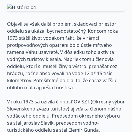
Objavil sa však ďalší problém, skladovací priestor
oddielu sa ukázal byť nedostatočný. Koncom roka
1973 sťažil život vodákom fakt, že v rámci
protipovodňových opatrení bolo ústie mŕtveho
ramena Váhu uzavreté. V dôsledku toho aktivita
vodných turistov klesala. Napriek tomu členovia
oddielu, ktorí si museli činy a výstroj prenášať cez
hrádzu, ročne absolvovali na vode 12 až 15 tisíc
kilometrov. Potešiteľné bolo aj to, že čoraz väčšiu
obľubu mala aj pešia turistika.
V roku 1973 sa oživila činnosť OV SZT (Okresný výbor
Slovenského zväzu turistov) aj vďaka členom nášho
vodáckeho oddielu. Predsedom okresného výboru
sa stal Jaroslav Slavík, predsedom vodno-
turistického oddielu sa stal Elemír Gunda,